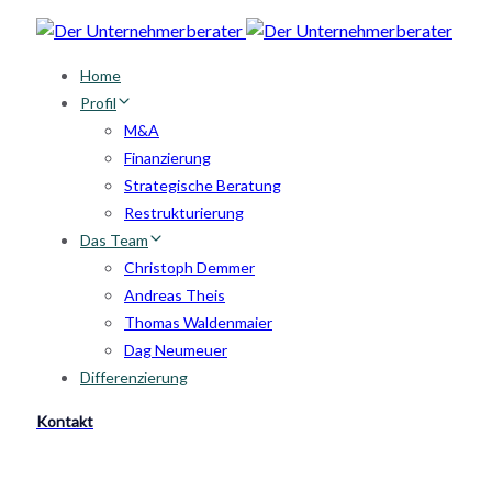
Skip
Skip
links
to
Home
primary
Profil
navigation
M&A
Skip
Finanzierung
to
Strategische Beratung
content
Restrukturierung
Das Team
Christoph Demmer
Andreas Theis
Thomas Waldenmaier
Dag Neumeuer
Differenzierung
Kontakt