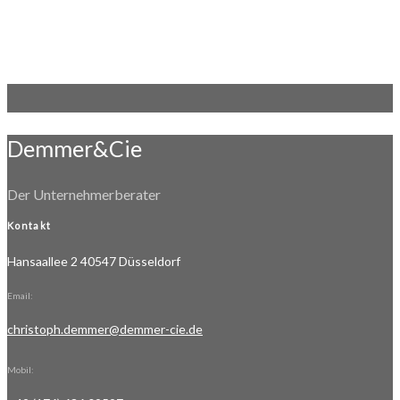
Demmer&Cie
Der Unternehmerberater
Kontakt
Hansaallee 2 40547 Düsseldorf
Email:
christoph.demmer@demmer-cie.de
Mobil: