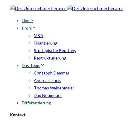
Skip
Skip
links
to
Home
primary
Profil
navigation
M&A
Skip
Finanzierung
to
Strategische Beratung
content
Restrukturierung
Das Team
Christoph Demmer
Andreas Theis
Thomas Waldenmaier
Dag Neumeuer
Differenzierung
Kontakt